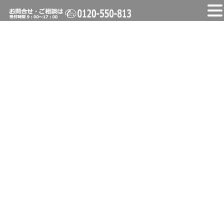
コ
ナ
ン
ビ
テ
ゲ
ン
ー
お知らせ
ツ
シ
へ
ョ
ス
ン
HOME
お知らせ
保護中: セプログループ 関連事業
キ
に
ッ
移
プ
動
2024年7月27日
/ 最終更新日時 :
2024年8月18日
admin
お知らせ
保護中: セプログループ 関連事業
このコンテンツはパスワードで保護されています。閲覧するには
以下にパスワードを入力してください。
パスワード: