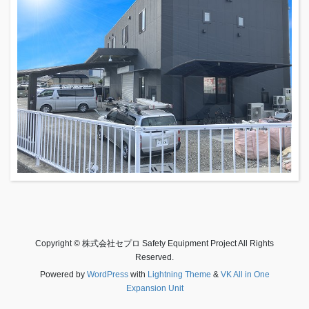
Copyright © 株式会社セプロ Safety Equipment Project All Rights
Reserved.
Powered by
WordPress
with
Lightning Theme
&
VK All in One
Expansion Unit