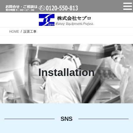
コ
ナ
ン
ビ
テ
ゲ
HOME
設置工事
ン
ー
ツ
シ
へ
ョ
ス
ン
キ
に
ッ
移
Installation
プ
動
SNS